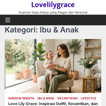
Lovelilygrace
Skip
to
Inspirasi Gaya Hidup yang Elegan dan Personal
content
Kategori:
Ibu & Anak
FASHION WANITA
IBU & ANAK
KECANTIKAN
LIFESTYLE
Love Lily Grace: Inspirasi Outfit, Kecantikan, dan