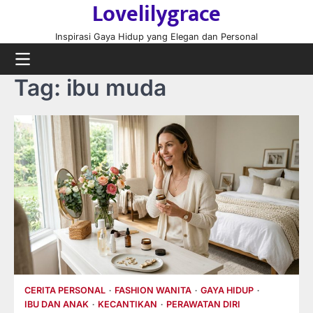
Lovelilygrace
Skip
to
Inspirasi Gaya Hidup yang Elegan dan Personal
content
Tag:
ibu muda
CERITA PERSONAL
FASHION WANITA
GAYA HIDUP
IBU DAN ANAK
KECANTIKAN
PERAWATAN DIRI