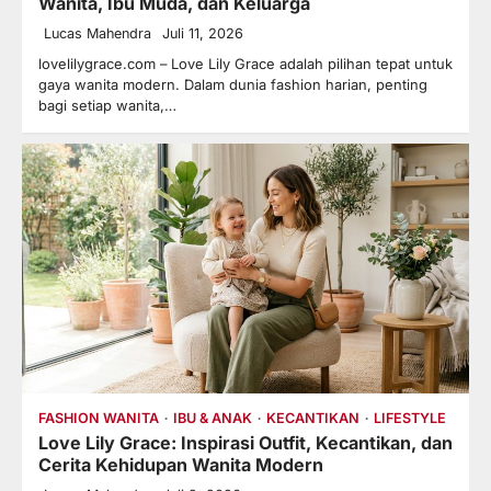
Wanita, Ibu Muda, dan Keluarga
Lucas Mahendra
Juli 11, 2026
lovelilygrace.com – Love Lily Grace adalah pilihan tepat untuk
gaya wanita modern. Dalam dunia fashion harian, penting
bagi setiap wanita,…
FASHION WANITA
IBU & ANAK
KECANTIKAN
LIFESTYLE
Love Lily Grace: Inspirasi Outfit, Kecantikan, dan
Cerita Kehidupan Wanita Modern