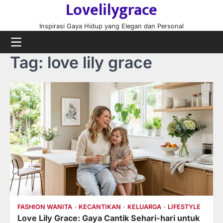
Lovelilygrace
Skip
to
Inspirasi Gaya Hidup yang Elegan dan Personal
content
Tag:
love lily grace
FASHION WANITA
KECANTIKAN
KELUARGA
LIFESTYLE
Love Lily Grace: Gaya Cantik Sehari-hari untuk