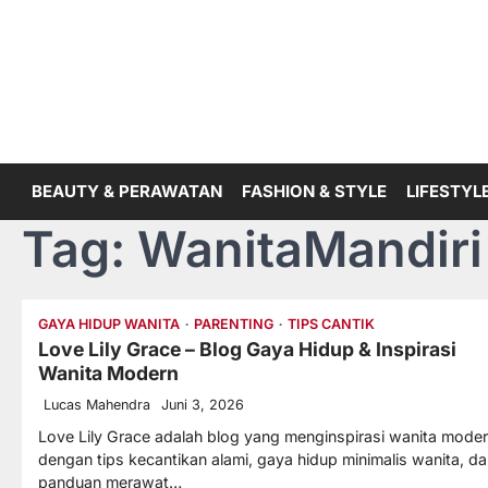
Skip
to
content
BEAUTY & PERAWATAN
FASHION & STYLE
LIFESTYLE
Tag:
WanitaMandiri
GAYA HIDUP WANITA
PARENTING
TIPS CANTIK
Love Lily Grace – Blog Gaya Hidup & Inspirasi
Wanita Modern
Lucas Mahendra
Juni 3, 2026
Love Lily Grace adalah blog yang menginspirasi wanita mode
dengan tips kecantikan alami, gaya hidup minimalis wanita, d
panduan merawat…