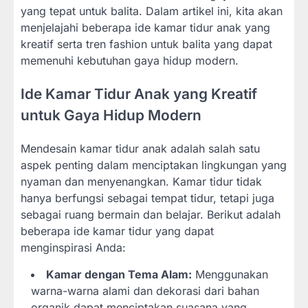
yang tepat untuk balita. Dalam artikel ini, kita akan
menjelajahi beberapa ide kamar tidur anak yang
kreatif serta tren fashion untuk balita yang dapat
memenuhi kebutuhan gaya hidup modern.
Ide Kamar Tidur Anak yang Kreatif
untuk Gaya Hidup Modern
Mendesain kamar tidur anak adalah salah satu
aspek penting dalam menciptakan lingkungan yang
nyaman dan menyenangkan. Kamar tidur tidak
hanya berfungsi sebagai tempat tidur, tetapi juga
sebagai ruang bermain dan belajar. Berikut adalah
beberapa ide kamar tidur yang dapat
menginspirasi Anda:
Kamar dengan Tema Alam:
Menggunakan
warna-warna alami dan dekorasi dari bahan
organik dapat menciptakan suasana yang