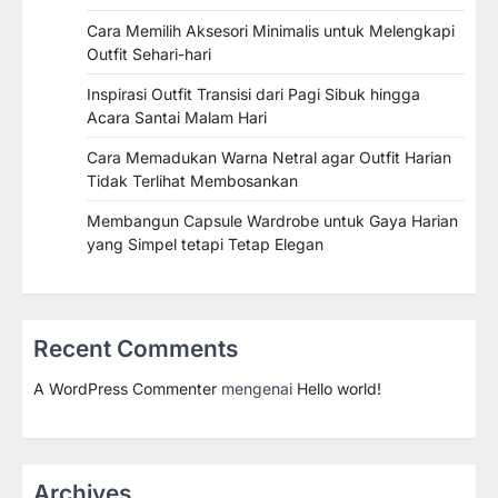
Cara Memilih Aksesori Minimalis untuk Melengkapi
Outfit Sehari-hari
Inspirasi Outfit Transisi dari Pagi Sibuk hingga
Acara Santai Malam Hari
Cara Memadukan Warna Netral agar Outfit Harian
Tidak Terlihat Membosankan
Membangun Capsule Wardrobe untuk Gaya Harian
yang Simpel tetapi Tetap Elegan
Recent Comments
A WordPress Commenter
mengenai
Hello world!
Archives