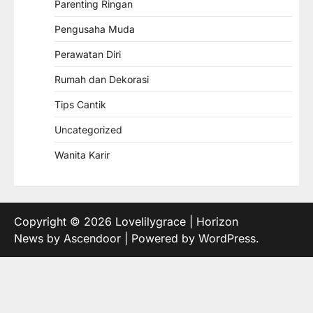
Parenting Ringan
Pengusaha Muda
Perawatan Diri
Rumah dan Dekorasi
Tips Cantik
Uncategorized
Wanita Karir
Copyright © 2026
Lovelilygrace
| Horizon
News by
Ascendoor
| Powered by
WordPress
.