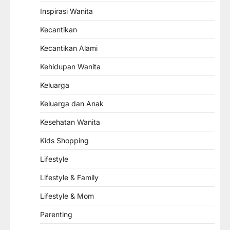
Inspirasi Wanita
Kecantikan
Kecantikan Alami
Kehidupan Wanita
Keluarga
Keluarga dan Anak
Kesehatan Wanita
Kids Shopping
Lifestyle
Lifestyle & Family
Lifestyle & Mom
Parenting