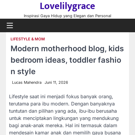
Lovelilygrace
Skip
to
Inspirasi Gaya Hidup yang Elegan dan Personal
content
LIFESTYLE & MOM
Modern motherhood blog, kids
bedroom ideas, toddler fashio
n style
Lucas Mahendra
Juni 11, 2026
Lifestyle saat ini menjadi fokus banyak orang,
terutama para ibu modern. Dengan banyaknya
tuntutan dan pilihan yang ada, ibu-ibu berusaha
untuk menciptakan lingkungan yang mendukung
bagi anak-anak mereka. Hal ini termasuk dalam
mendesain kamar anak dan memilih gaya busana