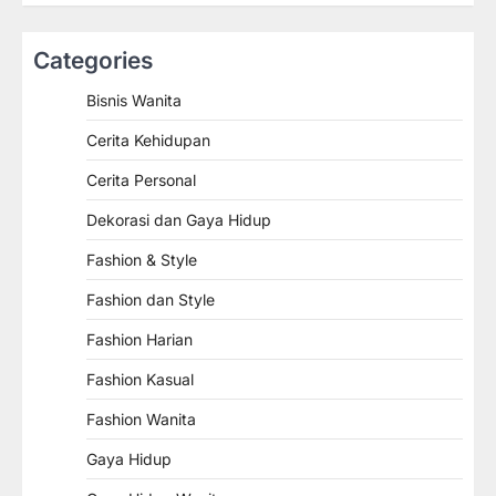
Categories
Bisnis Wanita
Cerita Kehidupan
Cerita Personal
Dekorasi dan Gaya Hidup
Fashion & Style
Fashion dan Style
Fashion Harian
Fashion Kasual
Fashion Wanita
Gaya Hidup