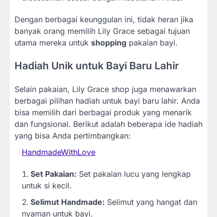
Dengan berbagai keunggulan ini, tidak heran jika
banyak orang memilih Lily Grace sebagai tujuan
utama mereka untuk
shopping
pakaian bayi.
Hadiah Unik untuk Bayi Baru Lahir
Selain pakaian, Lily Grace shop juga menawarkan
berbagai pilihan hadiah untuk bayi baru lahir. Anda
bisa memilih dari berbagai produk yang menarik
dan fungsional. Berikut adalah beberapa ide hadiah
yang bisa Anda pertimbangkan:
HandmadeWithLove
Set Pakaian:
Set pakaian lucu yang lengkap
untuk si kecil.
Selimut Handmade:
Selimut yang hangat dan
nyaman untuk bayi.