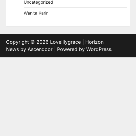
Uncategorized
Wanita Karir
Copyright © 2026
Lovelilygrace
| Horizon
News by
Ascendoor
| Powered by
WordPress
.