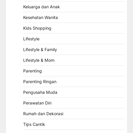
Keluarga dan Anak
Kesehatan Wanita
Kids Shopping
Lifestyle
Lifestyle & Family
Lifestyle & Mom
Parenting
Parenting Ringan
Pengusaha Muda
Perawatan Diri
Rumah dan Dekorasi
Tips Cantik