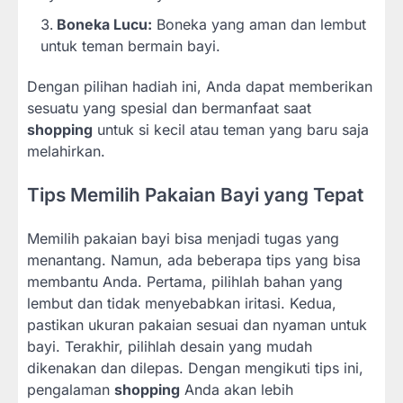
Boneka Lucu:
Boneka yang aman dan lembut
untuk teman bermain bayi.
Dengan pilihan hadiah ini, Anda dapat memberikan
sesuatu yang spesial dan bermanfaat saat
shopping
untuk si kecil atau teman yang baru saja
melahirkan.
Tips Memilih Pakaian Bayi yang Tepat
Memilih pakaian bayi bisa menjadi tugas yang
menantang. Namun, ada beberapa tips yang bisa
membantu Anda. Pertama, pilihlah bahan yang
lembut dan tidak menyebabkan iritasi. Kedua,
pastikan ukuran pakaian sesuai dan nyaman untuk
bayi. Terakhir, pilihlah desain yang mudah
dikenakan dan dilepas. Dengan mengikuti tips ini,
pengalaman
shopping
Anda akan lebih