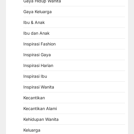
Gaya Hidup Wanita
Gaya Keluarga
Ibu & Anak
Ibu dan Anak
Inspirasi Fashion
Inspirasi Gaya
Inspirasi Harian
Inspirasi Ibu
Inspirasi Wanita
Kecantikan
Kecantikan Alami
Kehidupan Wanita
Keluarga