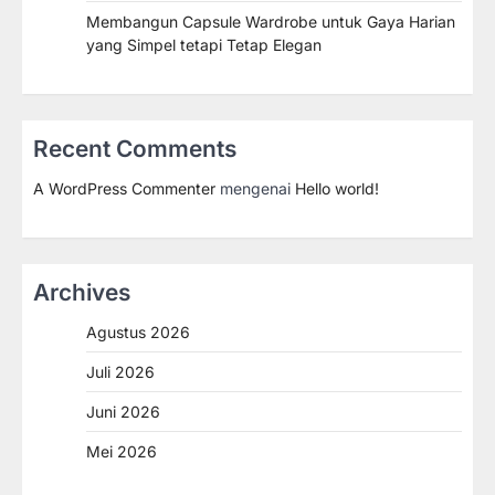
Membangun Capsule Wardrobe untuk Gaya Harian
yang Simpel tetapi Tetap Elegan
Recent Comments
A WordPress Commenter
mengenai
Hello world!
Archives
Agustus 2026
Juli 2026
Juni 2026
Mei 2026