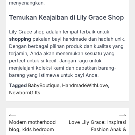
menyenangkan.
Temukan Keajaiban di Lily Grace Shop
Lily Grace shop adalah tempat terbaik untuk
shopping
pakaian bayi handmade dan hadiah unik.
Dengan berbagai pilihan produk dan kualitas yang
terjamin, Anda akan menemukan sesuatu yang
perfect untuk si kecil. Jangan ragu untuk
menjelajahi koleksi kami dan dapatkan barang-
barang yang istimewa untuk bayi Anda.
Tagged
BabyBoutique
,
HandmadeWithLove
,
NewbornGifts
Navigasi
⟵
⟶
Modern motherhood
Love Lily Grace: Inspirasi
pos
blog, kids bedroom
Fashion Anak &